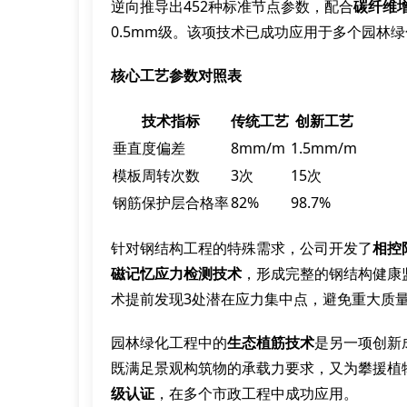
逆向推导出452种标准节点参数，配合
碳纤维
0.5mm级。该项技术已成功应用于多个园林
核心工艺参数对照表
技术指标
传统工艺
创新工艺
垂直度偏差
8mm/m
1.5mm/m
模板周转次数
3次
15次
钢筋保护层合格率
82%
98.7%
针对钢结构工程的特殊需求，公司开发了
相控
磁记忆应力检测技术
，形成完整的钢结构健康
术提前发现3处潜在应力集中点，避免重大质
园林绿化工程中的
生态植筋技术
是另一项创新
既满足景观构筑物的承载力要求，又为攀援植
级认证
，在多个市政工程中成功应用。