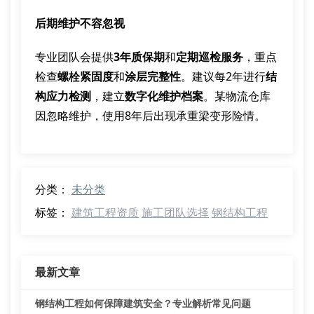
后期维护不容忽视
专业团队会提供
3年质保期
和
定期巡检服务
，重点
检查
螺栓紧固度
和
涂层完整性
。建议每2年进行
结
构应力检测
，建立
数字化维护档案
。某物流仓库
因忽略维护，使用8年后出现承重梁变形险情。
分类：
未分类
标签：
建筑工程资质
施工团队选择
钢结构工程
最新文章
钢结构工程如何保障建筑安全？专业解析常见问题