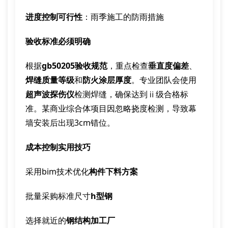
进度控制可行性
：雨季施工的防雨措施
验收标准必须明确
根据
gb50205验收规范
，重点检查
垂直度偏差
、
焊缝质量等级
和
防火涂层厚度
。专业团队会使用
超声波探伤仪
检测焊缝，确保达到ⅱ级合格标
准。某商业综合体项目因忽略挠度检测，导致幕
墙安装后出现3cm错位。
成本控制实用技巧
采用bim技术优化
构件下料方案
批量采购标准尺寸
h型钢
选择就近的
钢结构加工厂